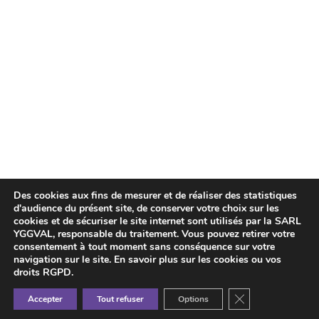
Chaine Webikeo
Politique des cookies
Nos services
Validation
Développement
Infogérance
Formation/coaching
Des cookies aux fins de mesurer et de réaliser des statistiques
Politique de confidentialité
d'audience du présent site, de conserver votre choix sur les
cookies et de sécuriser le site internet sont utilisés par la SARL
YGGVAL, responsable du traitement. Vous pouvez retirer votre
Nous contacter
consentement à tout moment sans conséquence sur votre
11 rue Jean-Marie Lehn
67120 Molsheim
navigation sur le site. En savoir plus sur les cookies ou vos
03 88 04 90 90
communication@yggval.com
droits RGPD.
Fermer la banniè
Mentions légales
Accepter
Tout refuser
Options