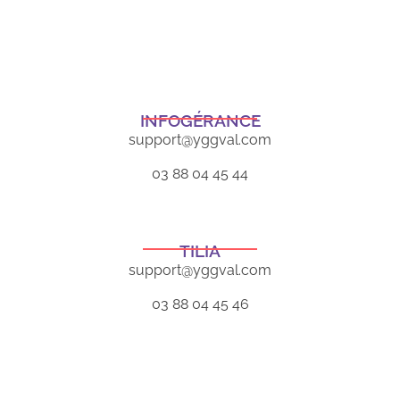
INFOGÉRANCE
support@yggval.com
03 88 04 45 44
TILIA
support@yggval.com
03 88 04 45 46
Qui sommes-nous
À propos
Actualités
YggVal recrute !