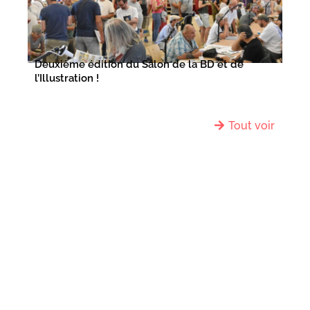
Deuxième édition du Salon de la BD et de
l’Illustration !
Tout voir
Qui sommes-nous
À propos
Actualités
YggVal recrute !
Chaine Webikeo